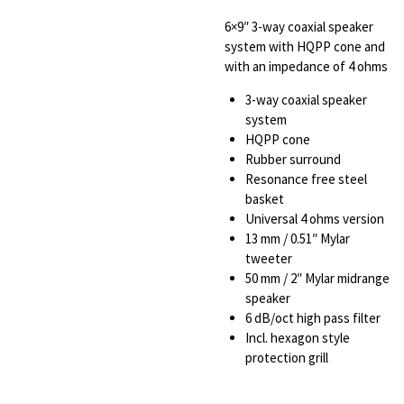
6×9″ 3-way coaxial speaker
system with HQPP cone and
with an impedance of 4 ohms
3-way coaxial speaker
system
HQPP cone
Rubber surround
Resonance free steel
basket
Universal 4 ohms version
13 mm / 0.51″ Mylar
tweeter
50 mm / 2″ Mylar midrange
speaker
6 dB/oct high pass filter
Incl. hexagon style
protection grill