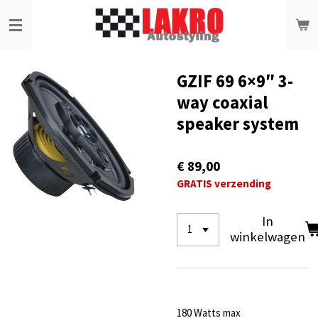
Ga
direct
naar
de
hoofdinhoud
GZIF 69 6×9″ 3-
way coaxial
speaker system
€ 89,00
GRATIS verzending
In
winkelwagen
180 Watts max