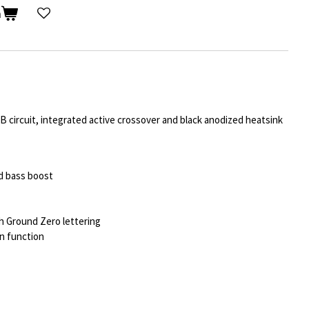
n
/B circuit, integrated active crossover and black anodized heatsink
nd bass boost
h Ground Zero lettering
on function