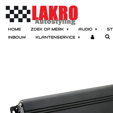
Ga
direct
naar
de
hoofdinhoud
HOME
ZOEK OP MERK
AUDIO
ST
INBOUW
KLANTENSERVICE