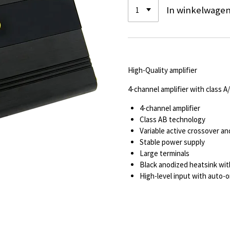
In winkelwage
High-Quality amplifier
4-channel amplifier with class A
4-channel amplifier
Class AB technology
Variable active crossover a
Stable power supply
Large terminals
Black anodized heatsink wit
High-level input with auto-