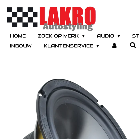
Ga
direct
naar
de
hoofdinhoud
HOME
ZOEK OP MERK
AUDIO
S
INBOUW
KLANTENSERVICE