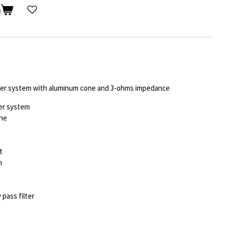
n
er system with aluminum cone and 3-ohms impedance
er system
ne
t
n
pass filter