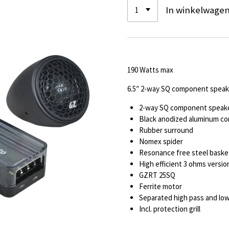
In winkelwage
190 Watts max
6.5″ 2-way SQ component speak
2-way SQ component speak
Black anodized aluminum co
Rubber surround
Nomex spider
Resonance free steel baske
High efficient 3 ohms versio
GZRT 25SQ
Ferrite motor
Separated high pass and low 
Incl. protection grill