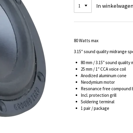
In winkelwage
80 Watts max
3.15″ sound quality midrange s
80 mm / 3.15″ sound quality
25 mm / 1″ CCA voice coil
Anodized aluminum cone
Neodymium motor
Resonance free compound 
Incl. protection grill
Soldering terminal
1 pair / package