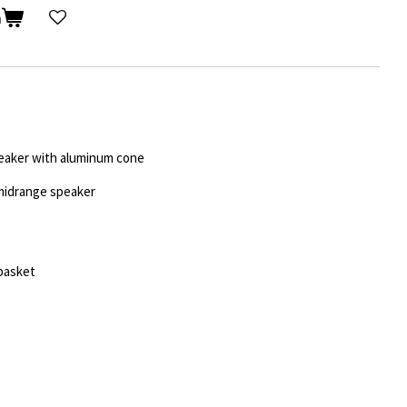
n
peaker with aluminum cone
 midrange speaker
basket