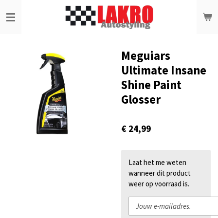
Ga
direct
naar
de
hoofdinhoud
Meguiars
Ultimate Insane
Shine Paint
Glosser
€ 24,99
Laat het me weten
wanneer dit product
weer op voorraad is.