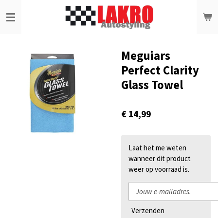
Ga
direct
naar
de
hoofdinhoud
Meguiars
Perfect Clarity
Glass Towel
€ 14,99
Laat het me weten
wanneer dit product
weer op voorraad is.
Verzenden