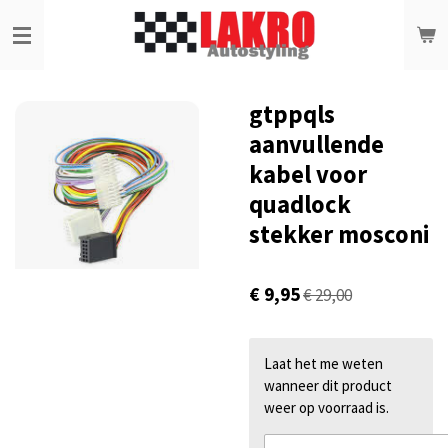
Ga
direct
naar
de
hoofdinhoud
gtppqls
aanvullende
kabel voor
quadlock
stekker mosconi
€ 9,95
€ 29,00
Laat het me weten
wanneer dit product
weer op voorraad is.