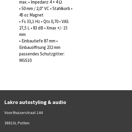
max. • Impedanz 4 + 4 Ω
• 50 mm / 2,0" VC • Stahlkorb •
45 oz Magnet
• Fs 33,1 Hz • Qts 0,70 • VAS
27,5 L • 83 dB • Xmax +/- 15
mm
• Einbautiefe 87 mm •
Einbauöffnung 232 mm
passendes Schutzgitter:
MGS10
Lakro autostyling & audio
Voorthuizerstraat 144
3881SL Putten