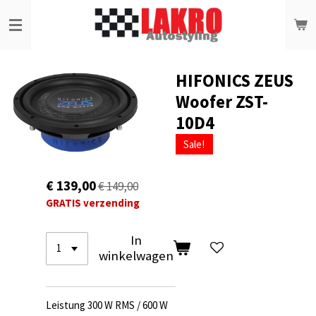
Ga
direct
naar
de
hoofdinhoud
HIFONICS ZEUS
Woofer ZST-
10D4
Sale!
€ 139,00
€ 149,00
GRATIS verzending
In
winkelwagen
Leistung 300 W RMS / 600 W