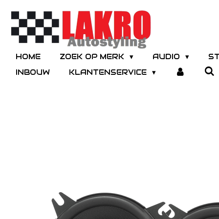
Ga
direct
naar
de
hoofdinhoud
HOME
ZOEK OP MERK
AUDIO
S
INBOUW
KLANTENSERVICE