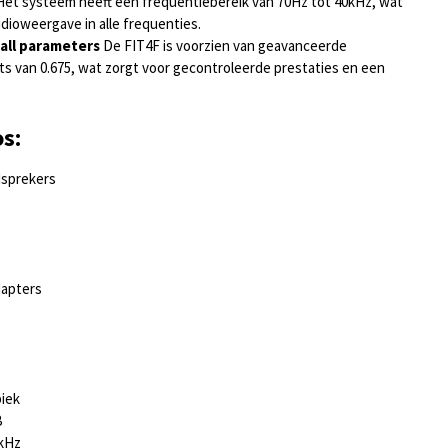
et systeem heeft een frequentiebereik van 70Hz tot 40kHz, wat
dioweergave in alle frequenties.
ll parameters
De FIT4F is voorzien van geavanceerde
ts van 0.675, wat zorgt voor gecontroleerde prestaties en een
os:
dsprekers
dapters
iek
B
0kHz