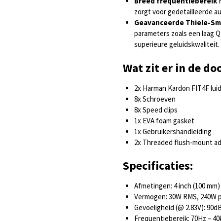
Breed frequentiebereik
H
zorgt voor gedetailleerde au
Geavanceerde Thiele-Sma
parameters zoals een laag Q
superieure geluidskwaliteit.
Wat zit er in de do
2x Harman Kardon FIT4F lui
8x Schroeven
8x Speed clips
1x EVA foam gasket
1x Gebruikershandleiding
2x Threaded flush-mount a
Specificaties:
Afmetingen: 4 inch (100 mm)
Vermogen: 30W RMS, 240W p
Gevoeligheid (@ 2.83V): 90d
Frequentiebereik: 70Hz – 4