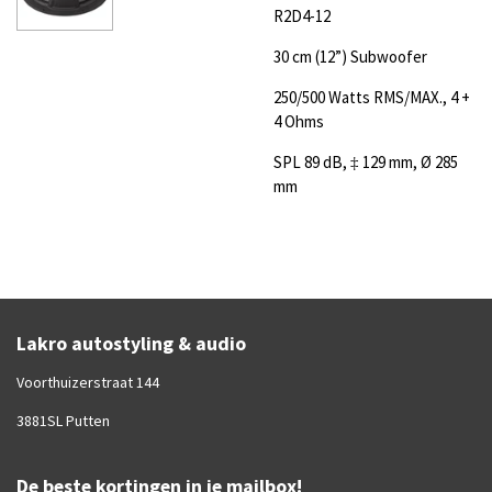
R2D4-12
30 cm (12”) Subwoofer
250/500 Watts RMS/MAX., 4 +
4 Ohms
SPL 89 dB, ‡ 129 mm, Ø 285
mm
Lakro autostyling & audio
Voorthuizerstraat 144
3881SL Putten
De beste kortingen in je mailbox!