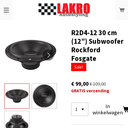
Ga
direct
naar
de
hoofdinhoud
R2D4-12 30 cm
(12”) Subwoofer
Rockford
Fosgate
Sale!
€ 99,00
€ 109,00
GRATIS verzending
In
winkelwagen