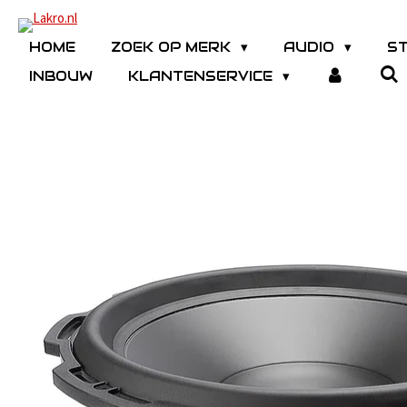
Ga
direct
HOME
ZOEK OP MERK
AUDIO
S
naar
INBOUW
KLANTENSERVICE
de
hoofdinhoud