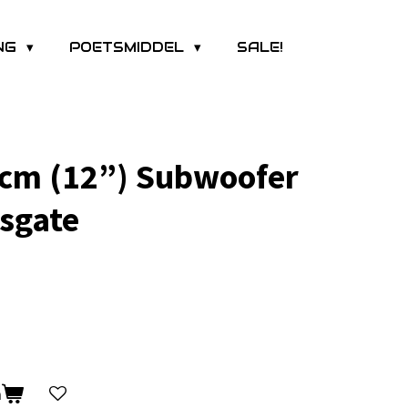
ING
POETSMIDDEL
SALE!
 cm (12”) Subwoofer
sgate
n