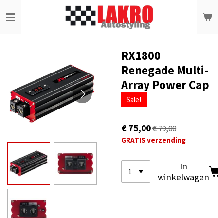
Ga
direct
naar
de
hoofdinhoud
RX1800
Renegade Multi-
Array Power Cap
Sale!
€ 75,00
€ 79,00
GRATIS verzending
In
winkelwagen