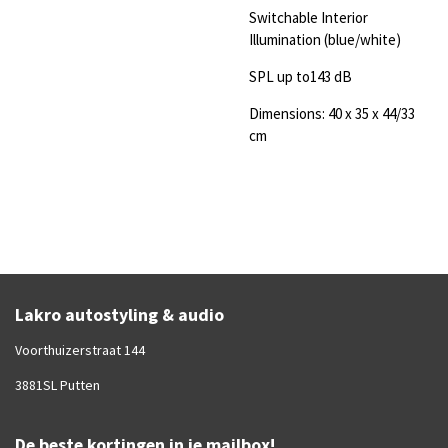
Switchable Interior
Illumination (blue/white)
SPL up to143 dB
Dimensions: 40 x 35 x 44/33
cm
Lakro autostyling & audio
Voorthuizerstraat 144
3881SL Putten
De beste kortingen in je mailbox!