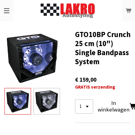
Ga
direct
naar
de
hoofdinhoud
GTO10BP Crunch
25 cm (10")
Single Bandpass
System
€ 159,00
GRATIS verzending
In
winkelwagen