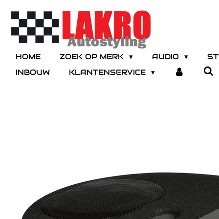
Ga
direct
naar
de
hoofdinhoud
HOME
ZOEK OP MERK
AUDIO
ST
INBOUW
KLANTENSERVICE