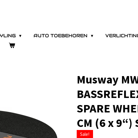
YLING
AUTO TOEBEHOREN
VERLICHTI
Musway MW
BASSREFLE
SPARE WHEE
CM (6 x 9“
Sale!