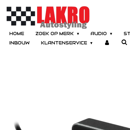
Ga
direct
naar
de
hoofdinhoud
HOME
ZOEK OP MERK
AUDIO
S
INBOUW
KLANTENSERVICE