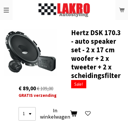
Ga
direct
naar
de
hoofdinhoud
Hertz DSK 170.3
- auto speaker
set - 2 x 17 cm
woofer + 2 x
tweeter + 2 x
scheidingsfilter
Sale!
€ 89,00
€ 109,00
GRATIS verzending
In
winkelwagen