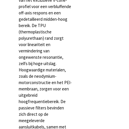
van het exclusieve V-cone-
profiel voor een verbluffende
off-axis respons en een
gedetailleerd midden-hoog
bereik. De TPU
(thermoplastische
polyurethaan) rand zorgt
voor lineariteit en
vermindering van
ongewenste resonantie,
zelfs bij hoge uitslag.
Hoogwaardige materialen,
zoals de neodymium-
motorconstructie en het PEI-
membraan, zorgen voor een
uitgebreid
hoogfrequentiebereik. De
passieve filters bevinden
zich direct op de
meegeleverde
aansluitkabels, samen met